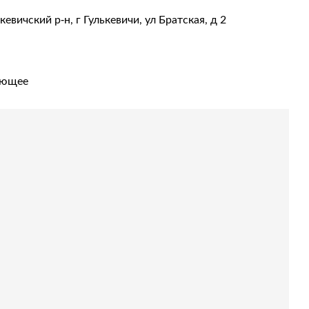
евичский р-н, г Гулькевичи, ул Братская, д 2
ующее