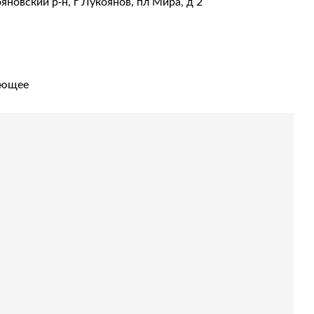
новский р-н, г Лукоянов, пл Мира, д 2
u
ующее