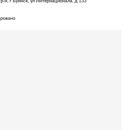
р-н, г Буинск, ул Интернационала, д 133
ировано