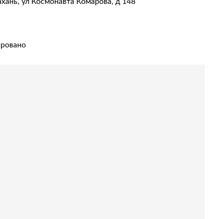
ахань, ул Космонавта Комарова, д 148
ировано