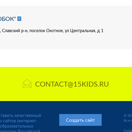
ОБОК"
 Славский р-н, поселок Охотное, ул Центральная, д 1
CONTACT@15KIDS.RU
тавить качественный
© 20
Создать сайт
ю сайтов (интернет-
Все 
 образовательных
Созд
рритории Российской