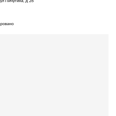
 ул Пичугина, д 26
ировано