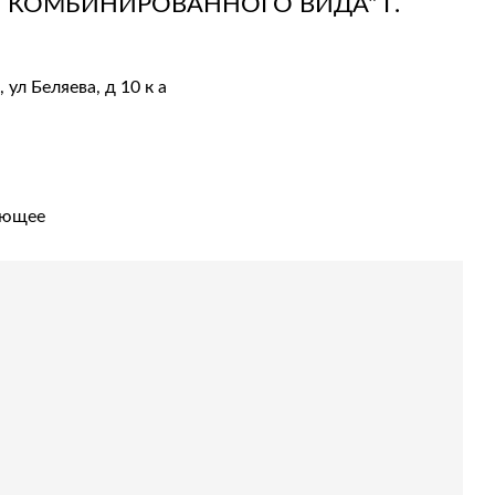
 КОМБИНИРОВАННОГО ВИДА" Г.
 ул Беляева, д 10 к а
ующее