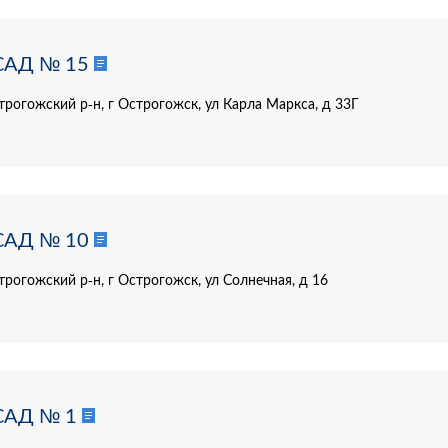
САД № 15
трогожский р-н, г Острогожск, ул Карла Маркса, д 33Г
САД № 10
рогожский р-н, г Острогожск, ул Солнечная, д 16
САД № 1