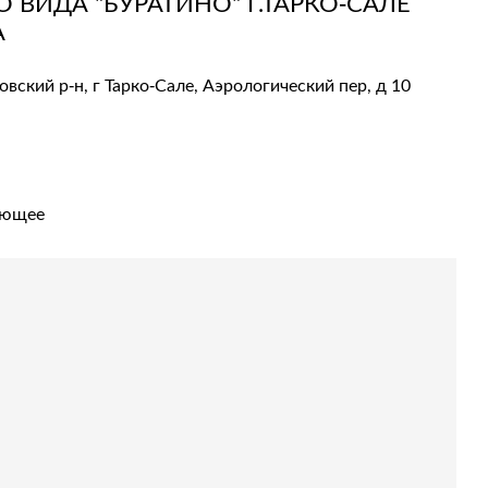
ВИДА "БУРАТИНО" Г.ТАРКО-САЛЕ
А
ский р-н, г Тарко-Сале, Аэрологический пер, д 10
ующее