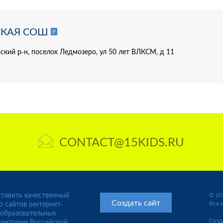
СКАЯ СОШ
ский р-н, поселок Ледмозеро, ул 50 лет ВЛКСМ, д 11
CONTACT@15KIDS.RU
тавить качественный
© 20
Создать сайт
ю сайтов (интернет-
Все 
 образовательных
Созд
рритории Российской