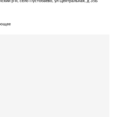
ский р-н, село Пустобаево, ул Центральная, д 35Б
ующее