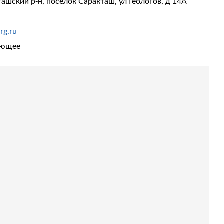
ашский р-н, поселок Саракташ, ул Геологов, д 14А
rg.ru
ующее