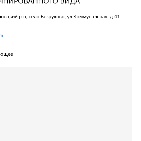
БИНИРОВАННОГО ВИДА
нецкий р-н, село Безруково, ул Коммунальная, д 41
om
ующее